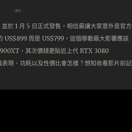
- 廣告 -
0 Ti 並於 1 月 5 日正式發售，相信最讓大家意外是官方
 的 US$899 而是 US$799，這個舉動最大影響應該
900XT，其次價錢更貼近上代 RTX 3080
0 Ti 遊戲表現、功耗以及性價比會怎樣？想知收看影片前記