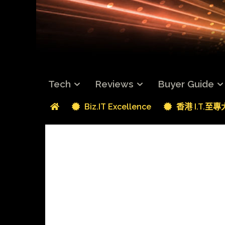
Tech
Reviews
Buyer Guide
Biz.IT Excellence
香港 I.T.至