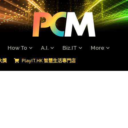
How To
A.I.
Biz.IT
More
專大獎
PlayIT.HK 智慧生活專門店