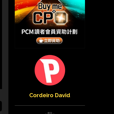
Cordeiro David
- 廣告 -