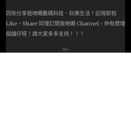
同你分享我哋嘅數碼科技．玩樂生活！記得即刻
Like、Share 同埋訂閱我哋嘅 Channel，仲有㩒埋
個鐘仔呀！請大家多多支持！！！
- 廣告 -