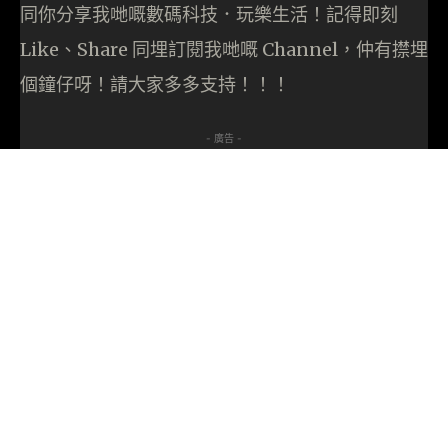
同你分享我哋嘅數碼科技．玩樂生活！記得即刻
Like、Share 同埋訂閱我哋嘅 Channel，仲有㩒埋
個鐘仔呀！請大家多多支持！！！
- 廣告 -