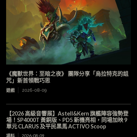
《魔獸世界：至暗之夜》 團隊分享「烏拉特克的詛
咒」新首領戰巧思
遊戲
2026-08-09
【2026 高級音響展】Astell&Kern 旗艦陣容強勢登
場！SP4000T 黃銅版、PD5 新機亮相，同場加映 9
單元 CLARUS 及平民黑馬 ACTIVO Scoop
場料
2026-08-09