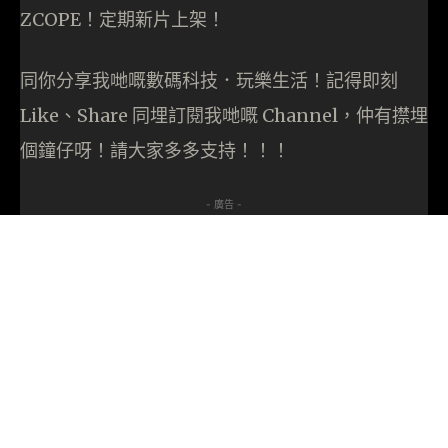
ZCOPE！定期新片上架！
同你分享我哋嘅數碼科技．玩樂生活！記得即刻
Like、Share 同埋訂閱我哋嘅 Channel，仲有㩒埋
個鐘仔呀！請大家多多支持！！！
- 廣告 -