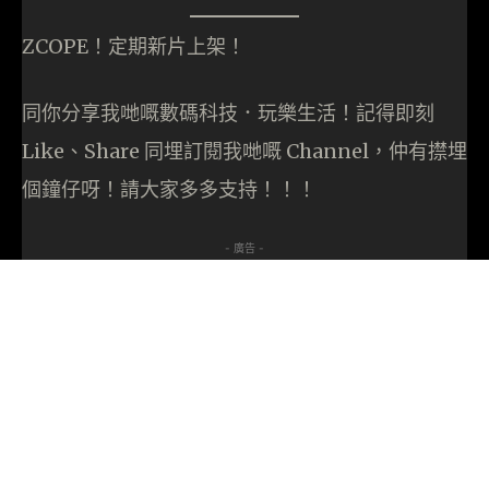
ZCOPE！定期新片上架！
同你分享我哋嘅數碼科技．玩樂生活！記得即刻
Like、Share 同埋訂閱我哋嘅 Channel，仲有㩒埋
個鐘仔呀！請大家多多支持！！！
- 廣告 -