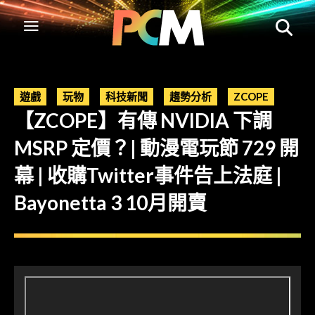
遊戲
玩物
科技新聞
趨勢分析
ZCOPE
【ZCOPE】有傳 NVIDIA 下調
MSRP 定價？| 動漫電玩節 729 開
幕 | 收購Twitter事件告上法庭 |
Bayonetta 3 10月開賣