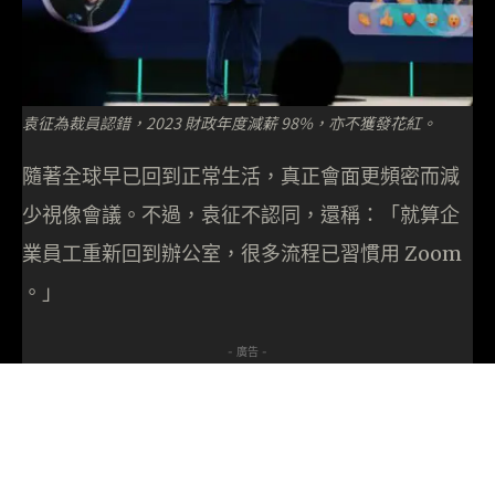
袁征為裁員認錯，2023 財政年度減薪 98%，亦不獲發花紅。
隨著全球早已回到正常生活，真正會面更頻密而減
少視像會議。不過，袁征不認同，還稱：「就算企
業員工重新回到辦公室，很多流程已習慣用 Zoom
。」
- 廣告 -