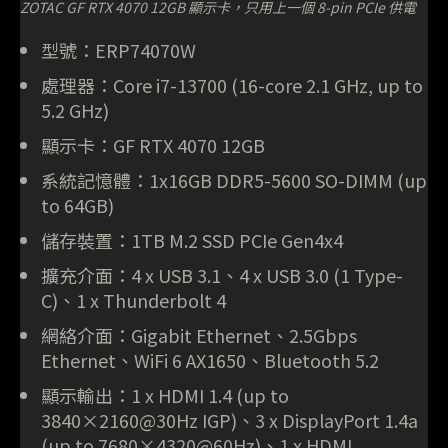
ZOTAC GF RTX 4070 12GB 顯示卡，只用上一個 8-pin PCIe 供電
型號：ERP74070W
處理器：Core i7-13700 (16-core 2.1 GHz, up to
5.2 GHz)
顯示卡：GF RTX 4070 12GB
系統記憶體：1x16GB DDR5-5600 SO-DIMM (up
to 64GB)
儲存裝置：1TB M.2 SSD PCIe Gen4x4
擴充介面：4 x USB 3.1、4 x USB 3.0 (1 Type-
C)、1 x Thunderbolt 4
網絡介面：Gigabit Ethernet、2.5Gbps
Ethernet、WiFi 6 AX1650、Bluetooth 5.2
顯示輸出：1 x HDMI 1.4 (up to
3840×2160@30Hz IGP)、3 x DisplayPort 1.4a
(up to 7680×4320@60Hz)、1 x HDMI