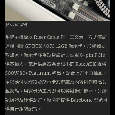
雙 NVME 插槽
系統主機板以 Riser Cable 作「三文治」方式佈局
連接同廠 GF RTX 4070 12GB 顯示卡，形成獨立
散熱區，顯示卡亦為短身設計只需單 8-pin PCIe
供電輸入，電源供應器為更細小的 Flex ATX 規格
500W 80+ Platinum 輸出，配合上方垂直抽風，
足以應付處理器及顯示卡於遊戲及內容創作時高負
載狀態。用家毋須工具即可以輕鬆拆開機器，升級
記憶體及硬碟配置，廠商亦提供 Barebone 型號可
供自行組裝配置。