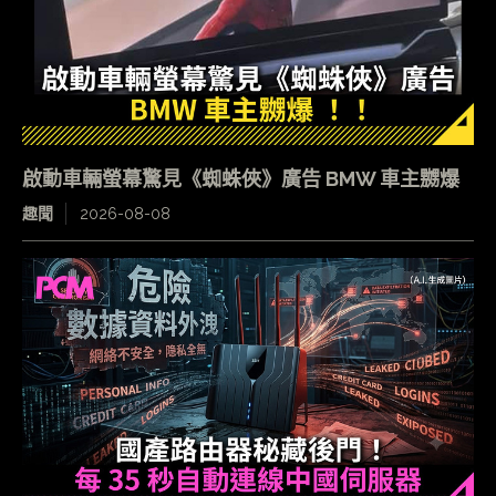
啟動車輛螢幕驚見《蜘蛛俠》廣告 BMW 車主嬲爆
趣聞
2026-08-08