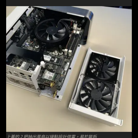
上蓋的 2 把抽出風扇以接點設計供電，易於裝拆