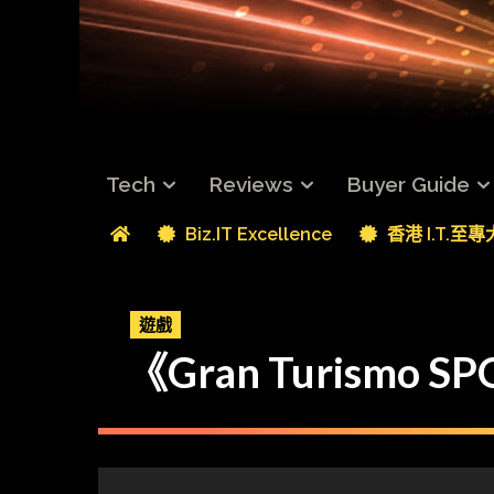
Tech
Reviews
Buyer Guide
Biz.IT Excellence
香港 I.T.至
遊戲
《Gran Turismo