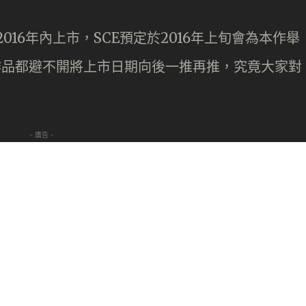
定於2016年內上市，SCE預定於2016年上旬會為本作舉
》作品都避不開將上市日期向後一推再推，究竟大家對
- 廣告 -