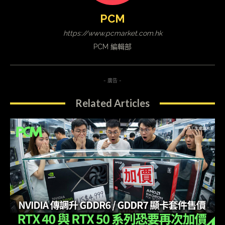
PCM
https://www.pcmarket.com.hk
PCM 編輯部
- 廣告 -
Related Articles