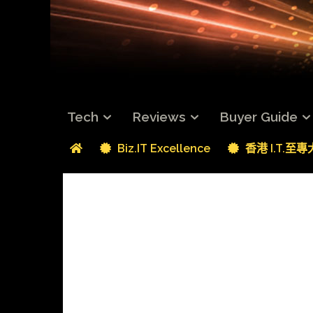
Tech
Reviews
Buyer Guide
Biz.IT Excellence
香港 I.T.至