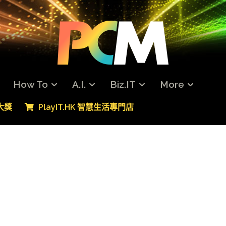
How To
A.I.
Biz.IT
More
專大獎
PlayIT.HK 智慧生活專門店