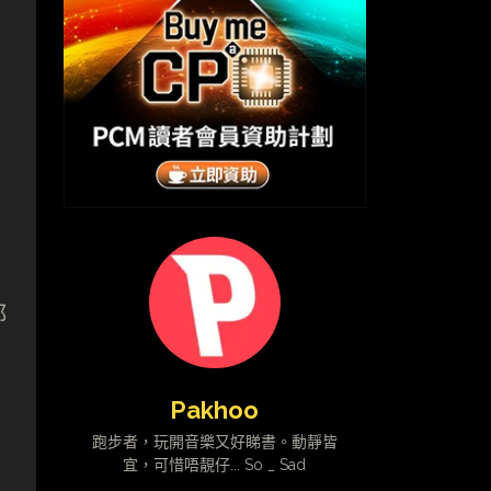
都
Pakhoo
跑步者，玩開音樂又好睇書。動靜皆
宜，可惜唔靚仔... So _ Sad