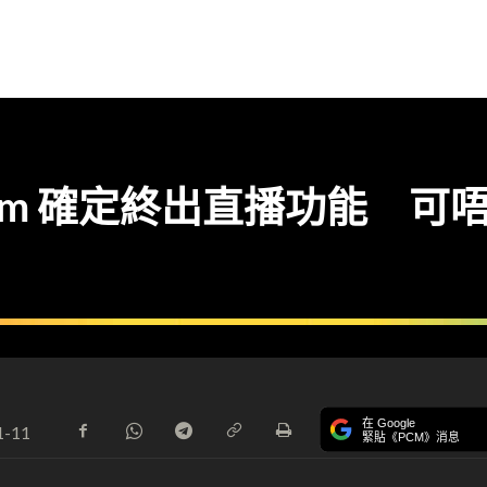
agram 確定終出直播功能 可唔可
在 Google
1-11
緊貼《PCM》消息