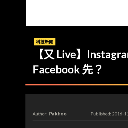
科技新聞
【又 Live】Inst
Facebook 先？
Pakhoo
2016-1
Author:
Published: