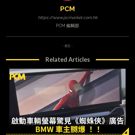
PCM
https://www.pcmarket.com.hk
PCM 編輯部
- 廣告 -
Related Articles