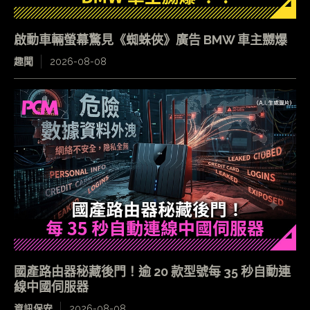
啟動車輛螢幕驚見《蜘蛛俠》廣告 BMW 車主嬲爆
趣聞
2026-08-08
國產路由器秘藏後門！逾 20 款型號每 35 秒自動連
線中國伺服器
資訊保安
2026-08-08