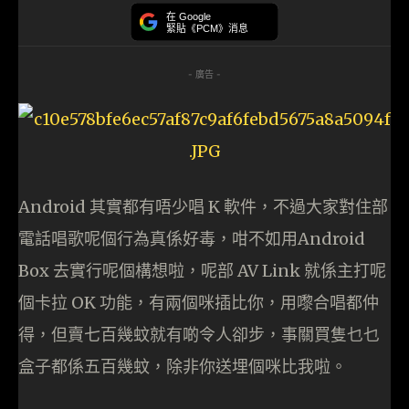
在 Google
緊貼《PCM》消息
- 廣告 -
Android 其實都有唔少唱 K 軟件，不過大家對住部
電話唱歌呢個行為真係好毒，咁不如用Android
Box 去實行呢個構想啦，呢部 AV Link 就係主打呢
個卡拉 OK 功能，有兩個咪插比你，用嚟合唱都仲
得，但賣七百幾蚊就有啲令人卻步，事關買隻乜乜
盒子都係五百幾蚊，除非你送埋個咪比我啦。