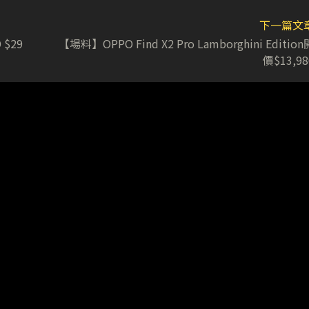
下一篇文
$29
【場料】OPPO Find X2 Pro Lamborghini Edition
價$13,98