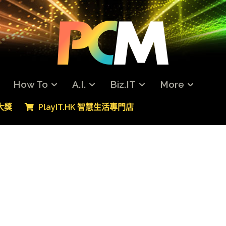
How To
A.I.
Biz.IT
More
專大獎
PlayIT.HK 智慧生活專門店