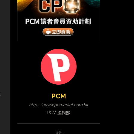
主
PCM
https://www.pcmarket.com.hk
PCM 編輯部
- 廣告 -