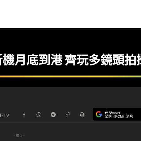
機月底到港 齊玩多鏡頭拍
在 Google
4-19
緊貼《PCM》消息
- 廣告 -