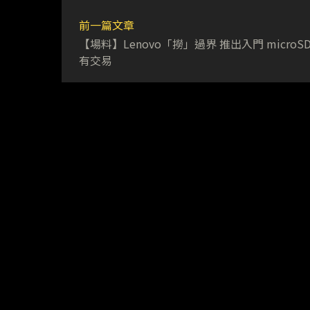
前一篇文章
【場料】Lenovo「撈」過界 推出入門 microSD 
有交易