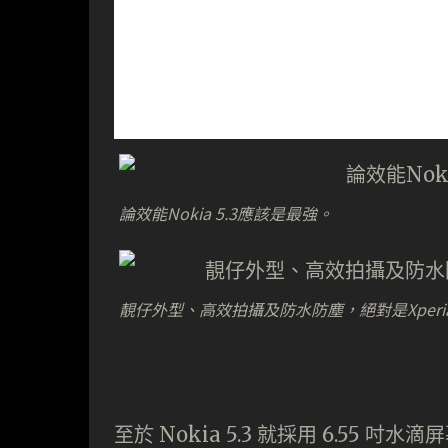
論效能Nokia 5.3應該是最強。
靚仔外型、高效拍攝及防水防塵，絕對是Xperia 
至於 Nokia 5.3 就採用 6.55 吋水滴屏