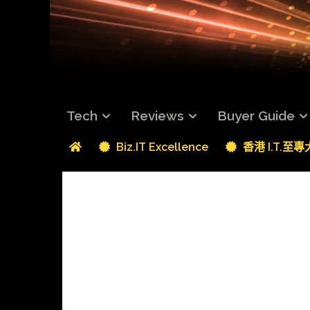
Tech
Reviews
Buyer Guide
Biz.IT Excellence
香港 I.T.至