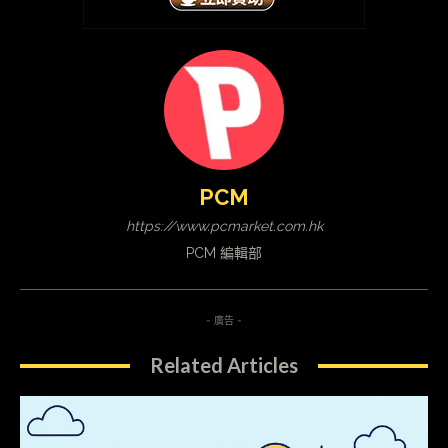
PCM
https://www.pcmarket.com.hk
PCM 編輯部
- 廣告 -
Related Articles