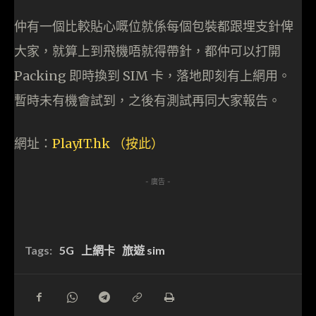
仲有一個比較貼心嘅位就係每個包裝都跟埋支針俾
大家，就算上到飛機唔就得帶針，都仲可以打開
Packing 即時換到 SIM 卡，落地即刻有上網用。
暫時未有機會試到，之後有測試再同大家報告。
網址：
Pl
ayIT.hk （按此）
- 廣告 -
Tags:
5G
上網卡
旅遊 sim