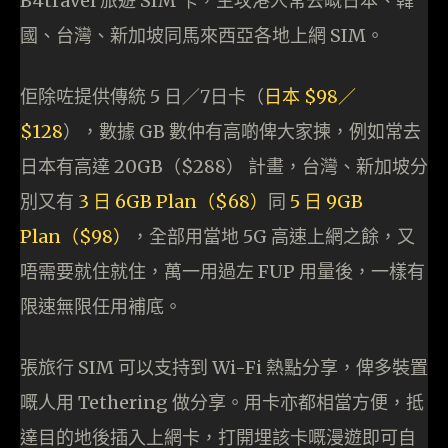
B4travel 旅遊 SIM 卡，主攻港人常去嘅日本、韓
國、台灣、新加坡同馬來西亞各地上網 SIM。
佢除咗提供傳統 5 日／7日卡（
日本
$98／
$128
），數據 GB 數仲有高啲俾大家揀，例如常去
日本有高達 20GB（$288） 計畫，台灣、新加坡分
別又有
3 日 6GB Plan（$68）
同
5 日 9GB
Plan（$98）
，全部用當地 5G 高速上網之餘，又
唔需要就住就住，萬一用過左 FUP 用量後，一樣有
限速無限任用補底。
張旅行 SIM 可以支持到 Wi-Fi 熱點分享，俾多裝置
嘅人用 Tethering 做分享。用卡亦都相當方便，抵
達目的地後插入上網卡，打開埋該卡嘅漫遊即可自