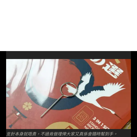
支針本身就唔貴，不過肯做埋俾大家又真係會隨時幫到手。