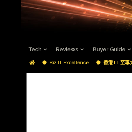
Tech
Reviews
Buyer Guide
Biz.IT Excellence
香港 I.T.至