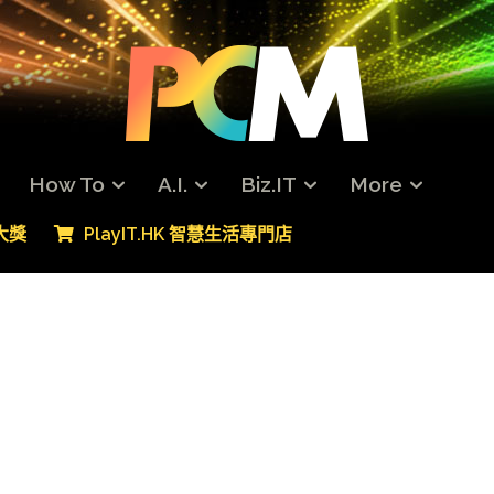
How To
A.I.
Biz.IT
More
專大獎
PlayIT.HK 智慧生活專門店