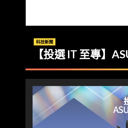
科技新聞
【投選 IT 至專】A