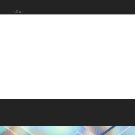
- 廣告 -