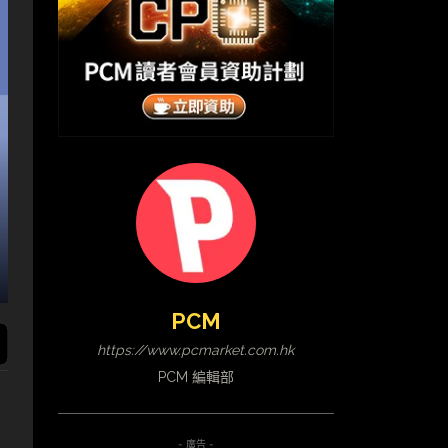
PCM
https://www.pcmarket.com.hk
PCM 編輯部
- 廣告 -