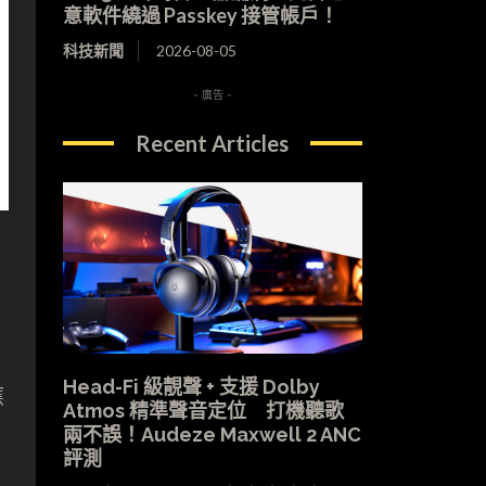
意軟件繞過 Passkey 接管帳戶！
科技新聞
2026-08-05
- 廣告 -
Recent Articles
Head-Fi 級靚聲 + 支援 Dolby
應
Atmos 精準聲音定位 打機聽歌
兩不誤！Audeze Maxwell 2 ANC
評測