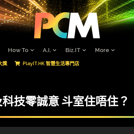
How To
A.I.
Biz.IT
More
專大獎
PlayIT.HK 智慧生活專門店
科技零誠意 斗室住唔住？