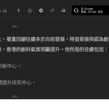
在 Google
1-18
緊貼《PCM》消息
- 廣告 -
上，著重回顧往績多於向前發展，特首梁振英認為創
來，香港的創科氣氛明顯提升。他所指的往績包括：
創新中心。
間國外研究中心。
- 廣告 -