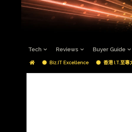
Tech
Reviews
Buyer Guide
Biz.IT Excellence
香港 I.T.至