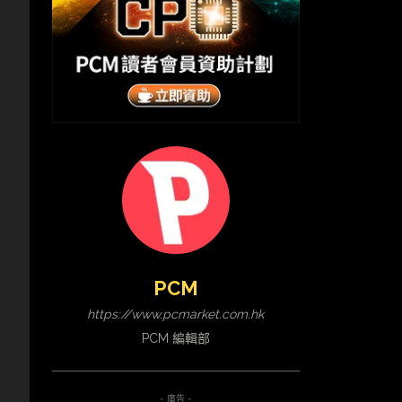
。
PCM
https://www.pcmarket.com.hk
PCM 編輯部
- 廣告 -