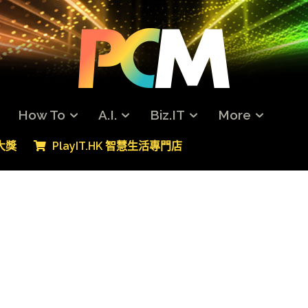
How To
A.I.
Biz.IT
More
專大獎
PlayIT.HK 智慧生活專門店