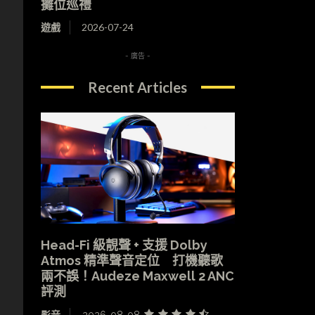
攤位巡禮
遊戲
2026-07-24
- 廣告 -
Recent Articles
》
Head-Fi 級靚聲 + 支援 Dolby
Atmos 精準聲音定位 打機聽歌
兩不誤！Audeze Maxwell 2 ANC
評測
影音
2026-08-08