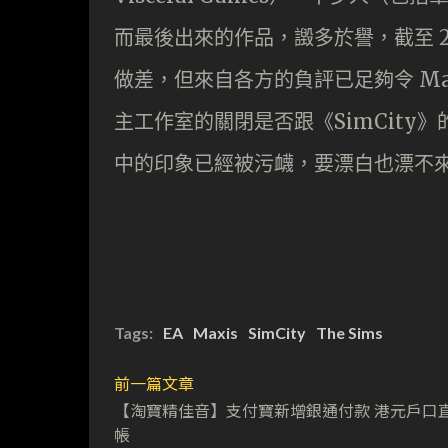
而最後出來的作品，譭多於譽，截至 201
做差，但來自各方的負評已足夠令 Max
主工作室的關閉是否跟《SimCity》
中的印象已經被污衊，要漂白也漂不
Tags:
EA
Maxis
SimCity
The Sims
前一篇文章
【淘寶精佳音】支付寶新增銀通付款 港元戶口
帳