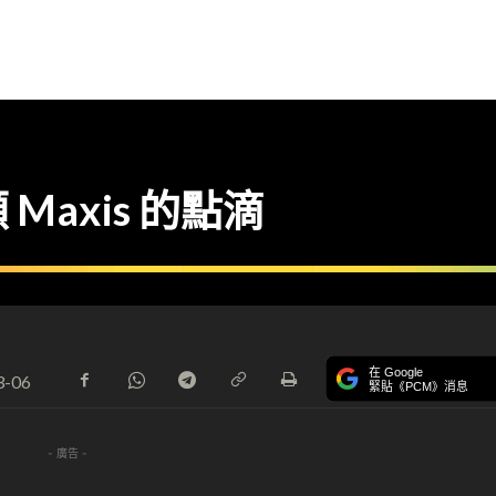
axis 的點滴
在 Google
3-06
緊貼《PCM》消息
- 廣告 -