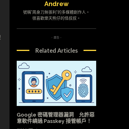
Andrew
號稱"周身刀無張利"的多媒體創作人。
很喜歡樂天熊仔的怪叔叔。
線
- 廣告 -
Related Articles
Google 密碼管理器漏洞 允許惡
意軟件繞過 Passkey 接管帳戶！