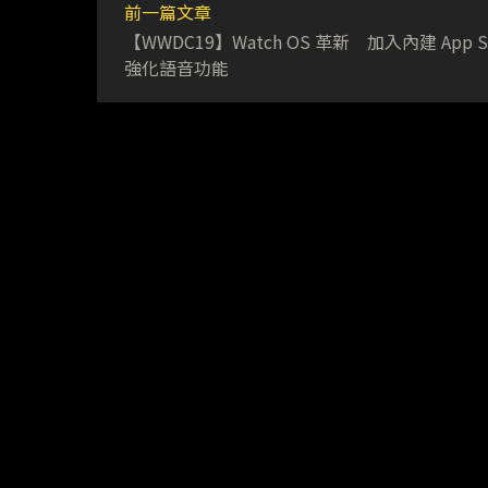
前一篇文章
【WWDC19】Watch OS 革新 加入內建 App St
強化語音功能