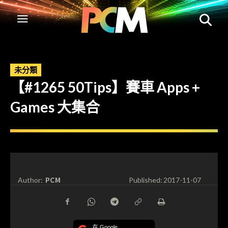
未分類
【#1265 50Tips】賽車 Apps +
Games 大集合
PCM
Author:
Published:
2017-11-07
在 Google