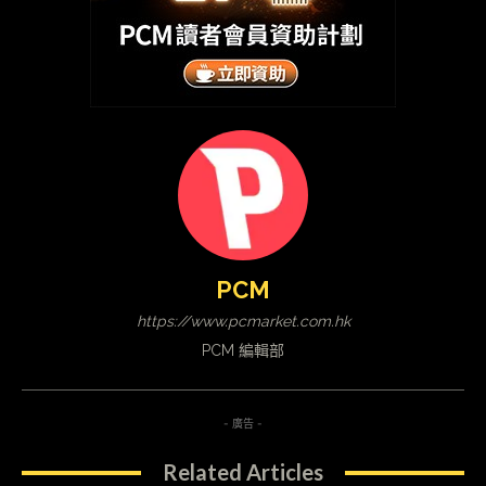
PCM
https://www.pcmarket.com.hk
PCM 編輯部
- 廣告 -
Related Articles