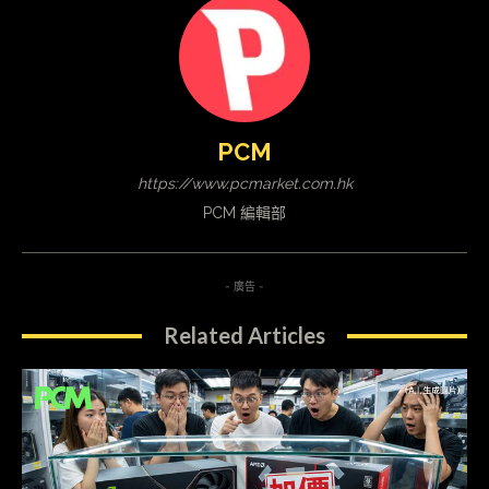
PCM
https://www.pcmarket.com.hk
PCM 編輯部
- 廣告 -
Related Articles