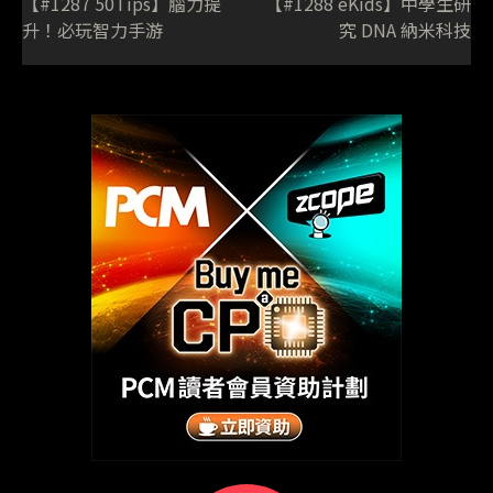
【#1287 50Tips】腦力提
【#1288 eKids】中學生研
升！必玩智力手游
究 DNA 納米科技