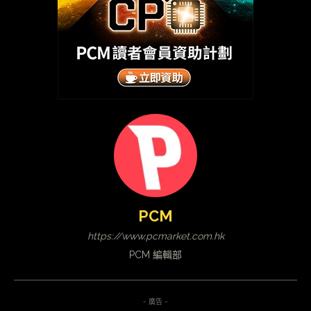
PCM
https://www.pcmarket.com.hk
PCM 編輯部
- 廣告 -