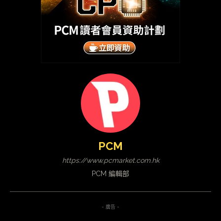
PCM
https://www.pcmarket.com.hk
PCM 編輯部
- 廣告 -