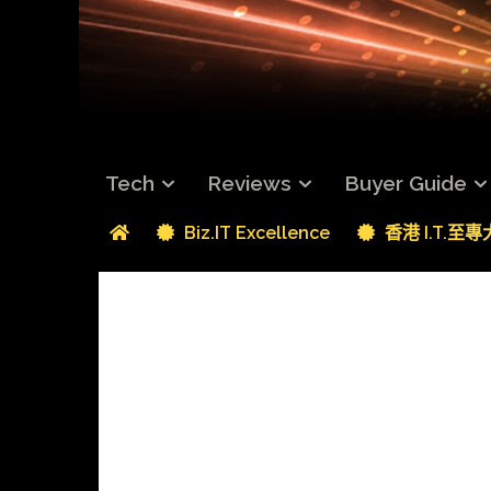
Tech
Reviews
Buyer Guide
Biz.IT Excellence
香港 I.T.至