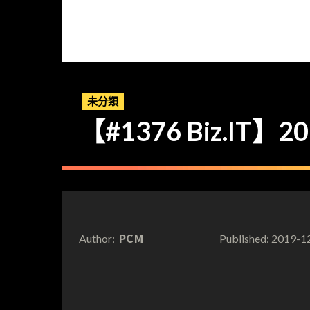
未分類
【#1376 Biz.I
PCM
2019-1
Author:
Published: