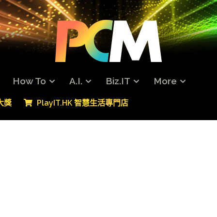
How To
A.I.
Biz.IT
More
專大獎
PlayIT.HK 智慧生活專門店