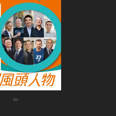
- 廣告 -