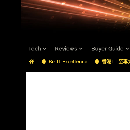
Tech
Reviews
Buyer Guide
Biz.IT Excellence
香港 I.T.至