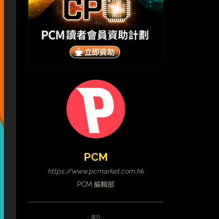
PCM
https://www.pcmarket.com.hk
PCM 編輯部
- 廣告 -