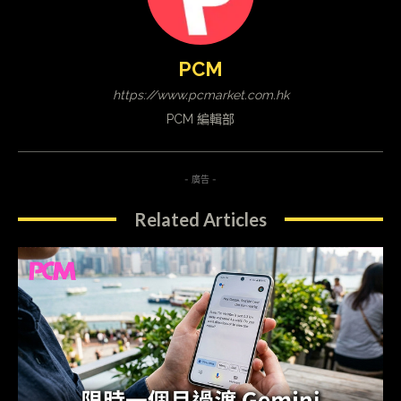
PCM
https://www.pcmarket.com.hk
PCM 編輯部
- 廣告 -
Related Articles