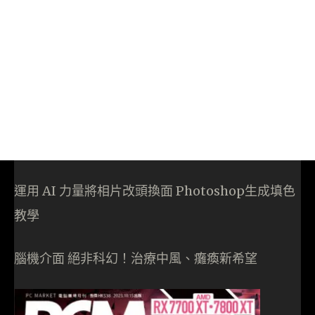
運用 AI 力量將相片改頭換面 Photoshop生成填色
教學
腦機介面 絕非科幻！治療中風、癱瘓新希望