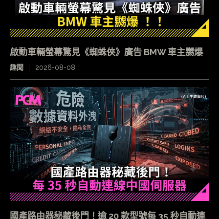
啟動車輛螢幕驚見《蜘蛛俠》廣告 BMW 車主嬲爆
趣聞
2026-08-08
國產路由器秘藏後門！逾 20 款型號每 35 秒自動連