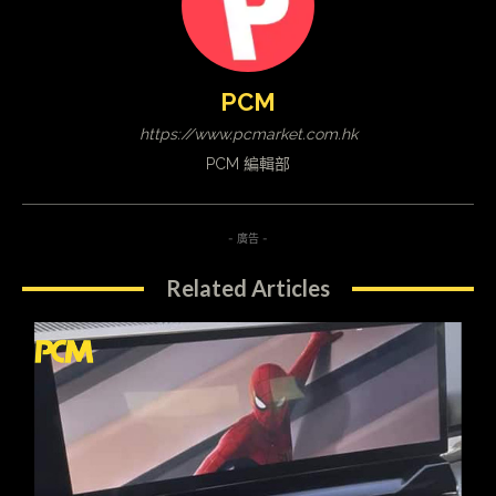
PCM
https://www.pcmarket.com.hk
PCM 編輯部
- 廣告 -
Related Articles