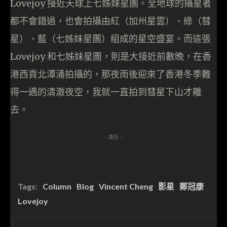
Lovejoy 接近天球上七姊妹星團。全地球的攝星者
都不會錯過，也會拍攝由紅（加州星雲）、綠（彗
星）、藍（七姊妹星團）組成的星空盛宴。而這張
Lovejoy 和七姊妹星團，則是大接近前數晚，在香
港西貢北潭涌拍攝的，那夜雨後迎來了香港冬季難
得一遇的清澈夜空，我就一直拍到彗星下山才離
去。
- 廣告 -
Tags:
Column
Blog
Vincent Cheng
影星
鄭冠康
Lovejoy