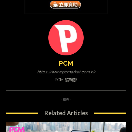
PCM
https://www.pcmarket.com.hk
PCM 編輯部
- 廣告 -
Related Articles