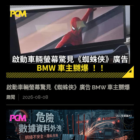
啟動車輛螢幕驚見《蜘蛛俠》廣告 BMW 車主嬲爆
趣聞
2026-08-08