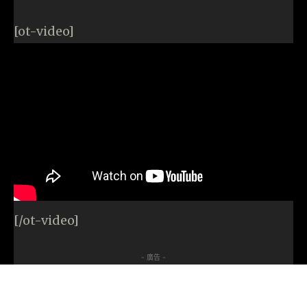
[ot-video]
[/ot-video]
- 廣告 -