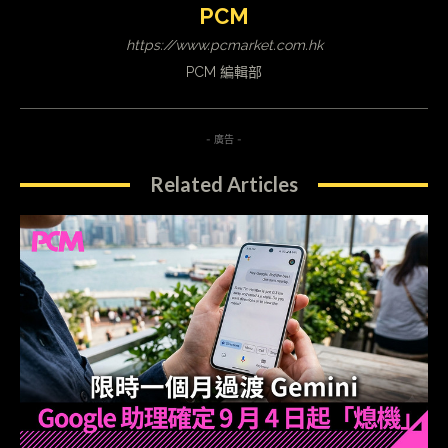
PCM
https://www.pcmarket.com.hk
PCM 編輯部
- 廣告 -
Related Articles