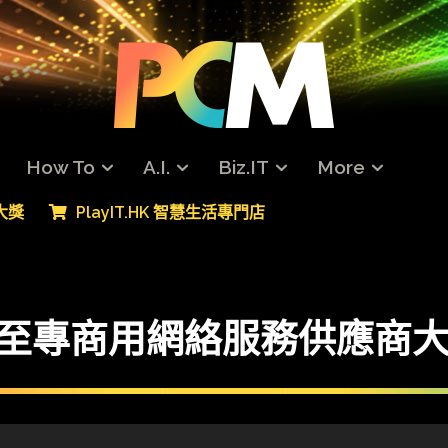
How To
A.I.
Biz.IT
More
專大獎
PlayIT.HK 智慧生活專門店
018】至專商用網絡服務供應商