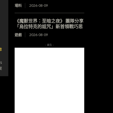
場料
2026-08-09
《魔獸世界：至暗之夜》 團隊分享
「烏拉特克的詛咒」新首領戰巧思
遊戲
2026-08-09
- 廣告 -
章
獎
s
案