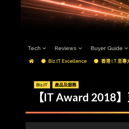
Tech
Reviews
Buyer Guide
Biz.IT Excellence
香港 I.T.至
Biz.IT
產品及服務
【IT Award 2