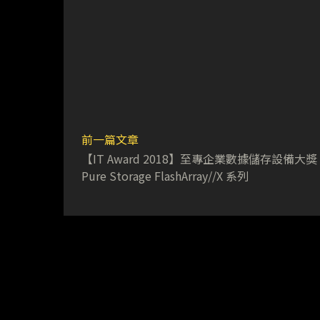
前一篇文章
【IT Award 2018】至專企業數據儲存設備大
Pure Storage FlashArray//X 系列