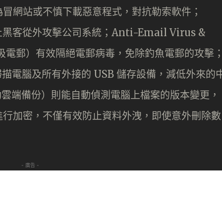
偽冒網站或不慎下載惡意程式，對抗勒索軟件；
黑客從外攻擊公司系統；Anti-Email Virus &
毒及垃圾電郵）有效隔絕電郵病毒，免除釣魚電郵的攻擊
病毒）掃描電腦及所有外接的 USB 儲存設備，減低外來的
up（自動雲端備份）則能自動偵測電腦上檔案的版本變更，
進行加密，不僅有效防止資料外洩，即使意外刪除數
- 廣告 -