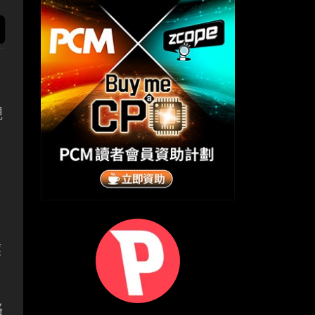
規
應
絡