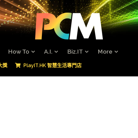
How To
A.I.
Biz.IT
More
專大獎
PlayIT.HK 智慧生活專門店