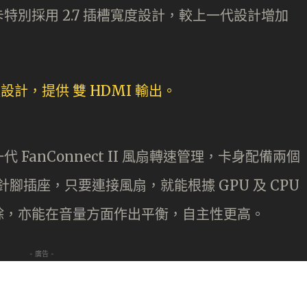
別採用 2.7 插槽寬度設計，較上一代設計增加
FanConnect II 風扇轉速管理，卡身配備兩個
4 針腳插座，只要連接風扇，就能根據 GPU 及 CPU
餘，亦能在音量方面作出平衡，自主性更高。
- 廣告 -