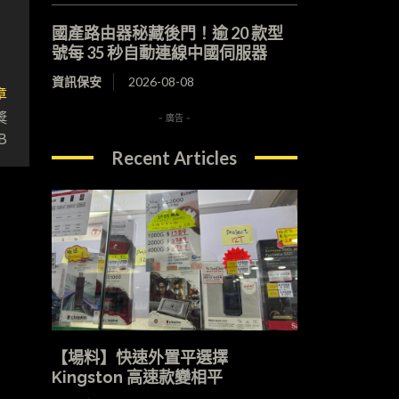
國產路由器秘藏後門！逾 20 款型
號每 35 秒自動連線中國伺服器
資訊保安
2026-08-08
章
獎
- 廣告 -
B
Recent Articles
【場料】快速外置平選擇
Kingston 高速款變相平