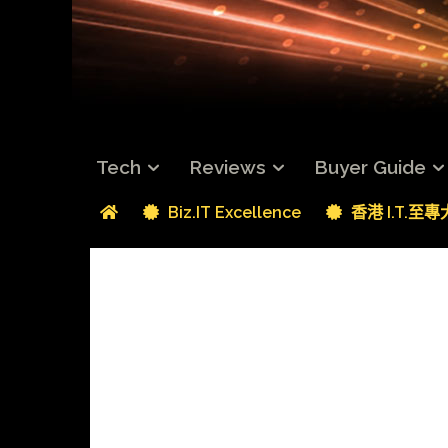
Tech
Reviews
Buyer Guide
Biz.IT Excellence
香港 I.T.至