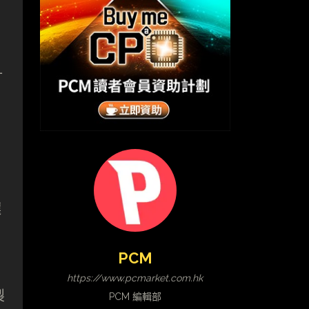
計
選
PCM
https://www.pcmarket.com.hk
製
PCM 編輯部