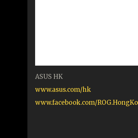
ASUS HK
www.asus.com/hk
www.facebook.com/ROG.HongKo