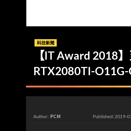
科技新聞
【IT Award 201
RTX2080TI-O11G
PCM
2019-0
Author:
Published: