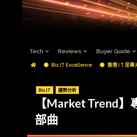
Tech
Reviews
Buyer Guide
Biz.IT Excellence
香港 I.T.至
Biz.IT
趨勢分析
【Market Tr
部曲