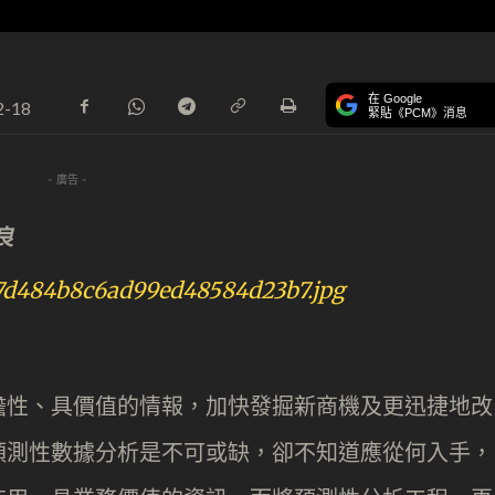
在 Google
2-18
緊貼《PCM》消息
- 廣告 -
良
瞻性、具價值的情報，加快發掘新商機及更迅捷地改
預測性數據分析是不可或缺，卻不知道應從何入手，