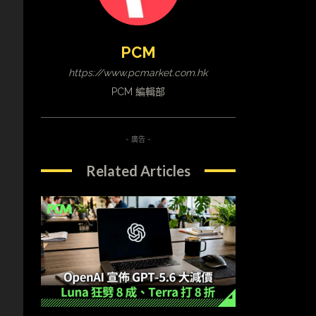
PCM
https://www.pcmarket.com.hk
PCM 編輯部
- 廣告 -
Related Articles