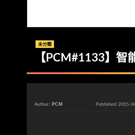
未分類
【PCM#1133】智
PCM
2015-0
Author:
Published: