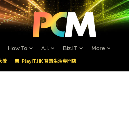
How To
A.I.
Biz.IT
More
專大獎
PlayIT.HK 智慧生活專門店