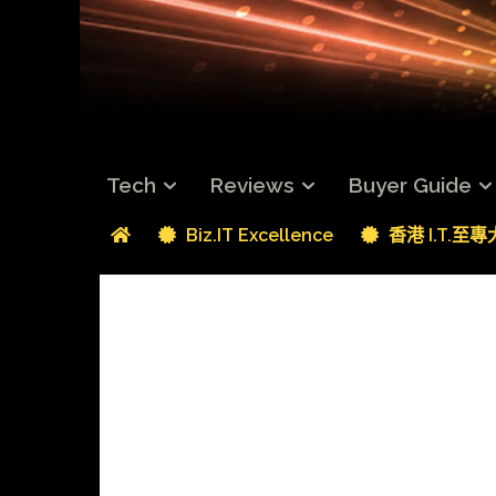
Tech
Reviews
Buyer Guide
Biz.IT Excellence
香港 I.T.至