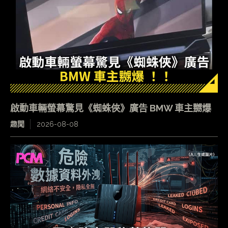
啟動車輛螢幕驚見《蜘蛛俠》廣告 BMW 車主嬲爆
趣聞
2026-08-08