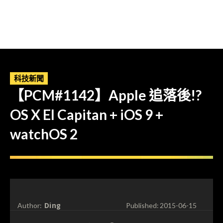
科技新聞
【PCM#1142】Apple 追落後!?
OS X EI Capitan + iOS 9 +
watchOS 2
Ding
Author:
Published:
2015-06-15