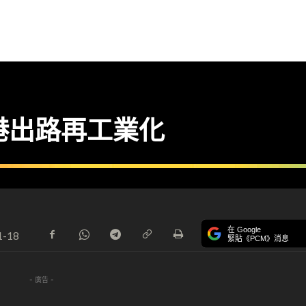
香港出路再工業化
在 Google
1-18
緊貼《PCM》消息
- 廣告 -