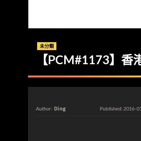
未分類
【PCM#1173】
Ding
2016-0
Author:
Published: