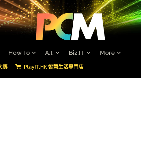
How To
A.I.
Biz.IT
More
專大獎
PlayIT.HK 智慧生活專門店