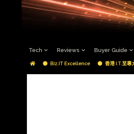
Tech
Reviews
Buyer Guide
Biz.IT Excellence
香港 I.T.至