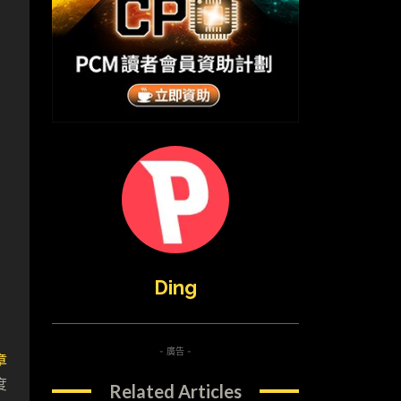
Ding
- 廣告 -
章
度
Related Articles