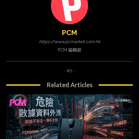
PCM
https://www.pcmarket.com.hk
PCM 編輯部
- 廣告 -
Related Articles