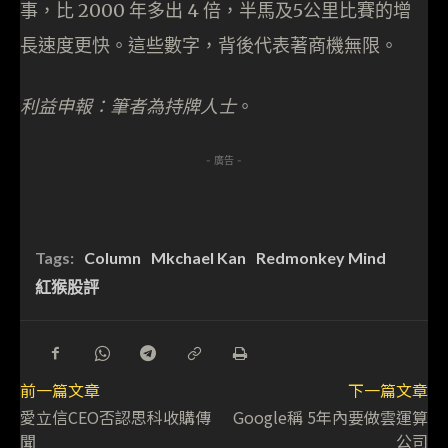
事，比 2000 年多出 4 倍，半馬及5公里比賽的增
長速度更快。這些數字，背後代表著商機無限。
利益申報：筆者為持牌人士
。
- 廣告 -
Tags:
Column
Mkchael Kan
Redmonkey Mind
紅猴股評
前一篇文章
下一篇文章
愛立信CEO否認思科收購傳
Google稱 5年內要做雲運算
聞
公司