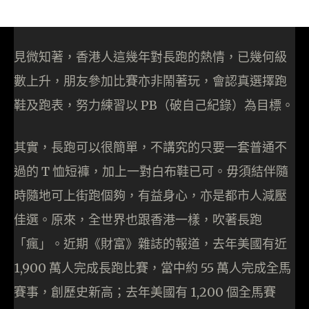
見微知著，香港人這幾年對長跑的熱情，已幾何級
數上升，朋友參加比賽亦非鬧著玩，會認真選擇跑
鞋及跑表，努力練習以 PB（破自己紀錄）為目標。
其實，長跑可以很簡單，不講究的只要一套普通不
過的 T 恤短褲，加上一對白布鞋已可。毋須結伴隨
時隨地可上街跑個夠，有益身心，亦是都市人減壓
佳選。原來，全世界也跟香港一樣，吹著長跑
「瘋」。近期《財富》雜誌的報道，去年美國有近
1,900 萬人完成長跑比賽，當中約 55 萬人完成全馬
賽事，創歷史新高；去年美國有 1,200 個全馬賽