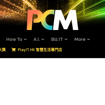
How To
A.I.
Biz.IT
More
專大獎
PlayIT.HK 智慧生活專門店