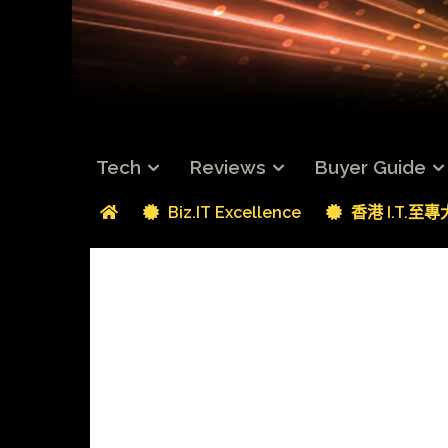
Tech
Reviews
Buyer Guide
Biz.IT Excellence
香港 I.T.至