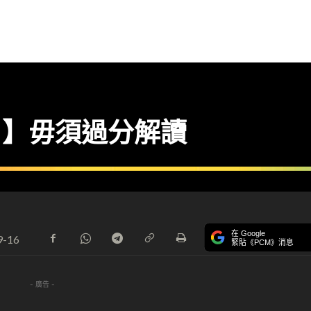
ind】毋須過分解讀
在 Google
9-16
緊貼《PCM》消息
- 廣告 -