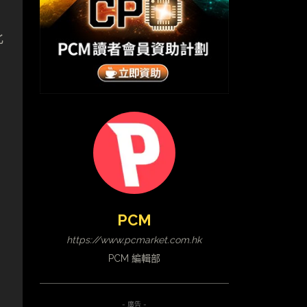
此
PCM
https://www.pcmarket.com.hk
PCM 編輯部
- 廣告 -