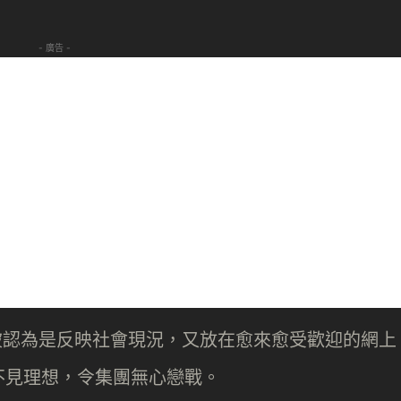
- 廣告 -
多被認為是反映社會現況，又放在愈來愈受歡迎的網上
不見理想，令集團無心戀戰。