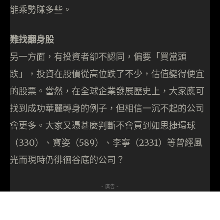
能乘勢賺多些。
難找翻身股
另一方面，有投資者卻不認同，偏要「買當頭
跌」，投資在股價從高位跌了不少，估值變得便宜
的股票。當然，在全球企業發展歷史上，大家應可
找到成功華麗轉身的例子，但相信一沉不起的公司
會更多。大家又憑甚麼判斷不會買到如思捷環球
（330）、寶姿（589）、李寧（2331）等曾經風
光而現時仍徘徊谷底的公司？
- 廣告 -