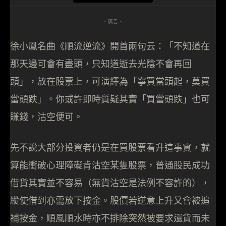
- 廣告 -
徐小鳳名曲《順流逆流》開首兩句云：「不知道在
那天邊可會有盡頭，只知道逝去光陰不會再回
頭」，放在股票上，可演繹為「寧買當頭起，莫買
當頭跌」。你或許即時質疑其實「買當頭跌」也可
賺錢，沽空便可。
先不說大部分投資者仍是在買股票看升這事實，就
算能衝破心理障礙肯沽空某隻股票，普通股民成功
借貨其實並不容易（無貨沽空是法例不容許的），
縱使借到亦需放下按金。股價若逆意上升又會被追
補按金，順風順水時亦不排除突然被要求還貨而未