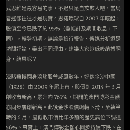
式思維是最容易的事，不過只是自欺欺人吧，當局
者迷卻往往才是現實。思捷環球自 2007 年底起，
股價至今已跌了約 95%（變幅計及期間收息，下
同）。轉勢初期，無論是投行報告、傳媒分析還是
坊間評論，舉出不同理由，建議大家趁低吸納搏翻
身，結果呢？
濠賭難搏翻身濠賭股曾威風數年，好像金沙中國
（1928）由 2009 年尾上市，股價到 2014 年 3 月
創收市新高，累升約 765%，期間的澳門博彩金額
亦同步屢創新高。此後金沙股價輾轉下滑，至執筆
時的 6 月，最低收市價比年多前的歷史高位下調達
56%。事實上，澳門博彩金額亦同步持續下跌。在