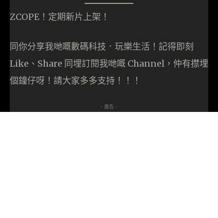
ZCOPE！定期新片上架！
同你分享我哋嘅數碼科技．玩樂生活！記得即刻
Like、Share 同埋訂閱我哋嘅 Channel，仲有㩒埋
個鐘仔呀！請大家多多支持！！！
- 廣告 -