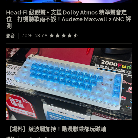
Head-Fi 級靚聲 + 支援 Dolby Atmos 精準聲音定
位 打機聽歌兩不誤！Audeze Maxwell 2 ANC 評
測
影音
2026-08-08
【場料】綾波麗加持！動漫聯乘都玩磁軸