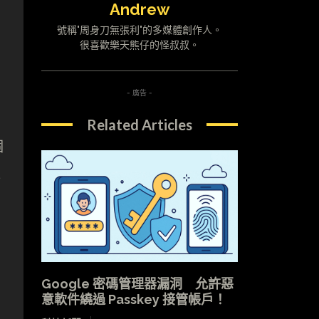
Andrew
號稱"周身刀無張利"的多媒體創作人。
很喜歡樂天熊仔的怪叔叔。
- 廣告 -
Related Articles
個
存
Google 密碼管理器漏洞 允許惡
意軟件繞過 Passkey 接管帳戶！