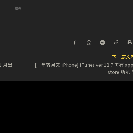
- 廣告 -
下一篇文
11 月出
[一年容易又 iPhone] iTunes ver 12.7 再冇 app
store 功能 ?