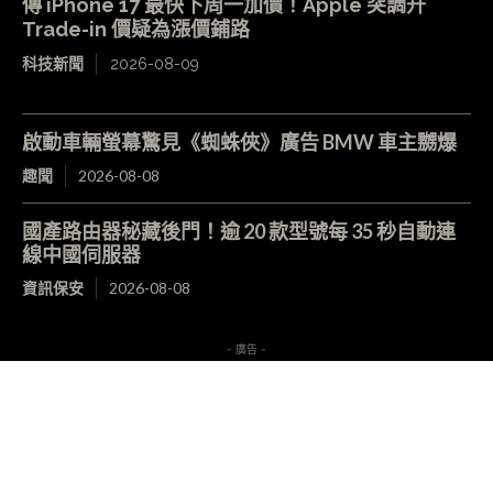
傳 iPhone 17 最快下周一加價！Apple 突調升
Trade-in 價疑為漲價鋪路
科技新聞
2026-08-09
啟動車輛螢幕驚見《蜘蛛俠》廣告 BMW 車主嬲爆
趣聞
2026-08-08
國產路由器秘藏後門！逾 20 款型號每 35 秒自動連
線中國伺服器
資訊保安
2026-08-08
- 廣告 -