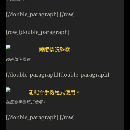
[/double_paragraph] [/row]
[row][double_paragraph]
睡眠情況監察
[/double_paragraph][double_paragraph]
能配合手機程式使用。
[/double_paragraph] [/row]