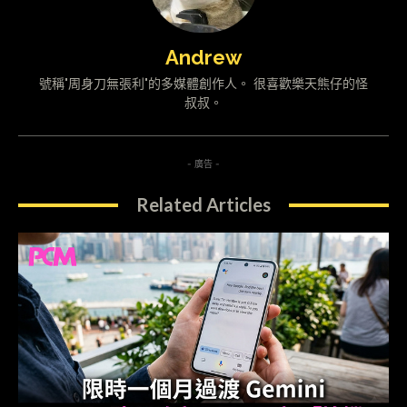
Andrew
號稱"周身刀無張利"的多媒體創作人。 很喜歡樂天熊仔的怪
叔叔。
- 廣告 -
Related Articles