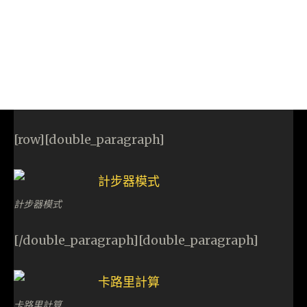
[row][double_paragraph]
計步器模式
[/double_paragraph][double_paragraph]
卡路里計算