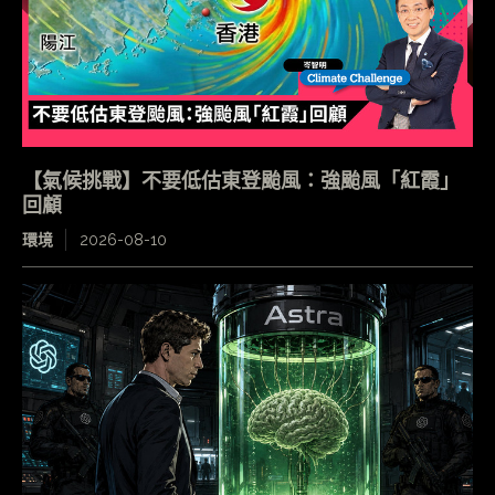
【氣候挑戰】不要低估東登颱風：強颱風「紅霞」
回顧
環境
2026-08-10