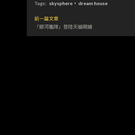
Tags:
skysphere， dream house
前一篇文章
「銀河艦隊」登陸天貓開鋪