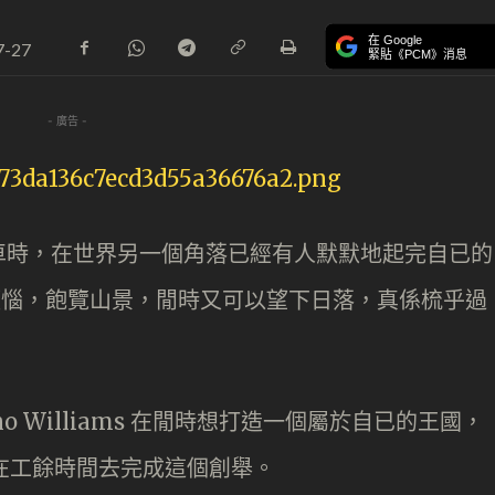
在 Google
7-27
緊貼《PCM》消息
- 廣告 -
車時，在世界另一個角落已經有人默默地起完自已的
遠離煩惱，飽覽山景，閒時又可以望下日落，真係梳乎過
o Williams 在閒時想打造一個屬於自已的王國，
時，在工餘時間去完成這個創舉。