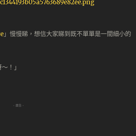
re
」慢慢睇，想信大家睇到既不單單是一間細小的
呀～！」
- 廣告 -