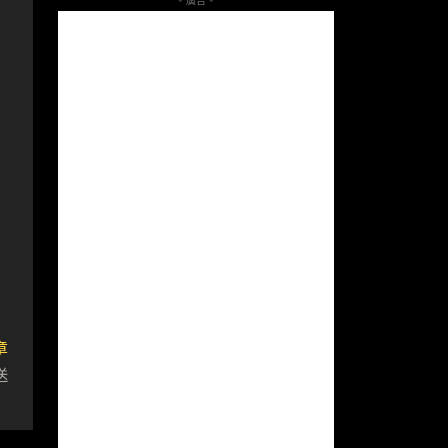
- 廣告 -
章
送