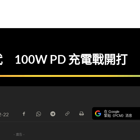
100W PD 充電戰開打
在 Google
2-22
緊貼《PCM》消息
- 廣告 -