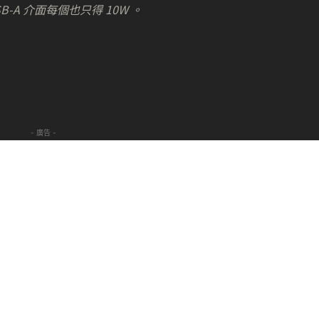
-A 介面每個也只得 10W 。
- 廣告 -