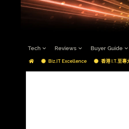
Tech
Reviews
Buyer Guide
Biz.IT Excellence
香港 I.T.至