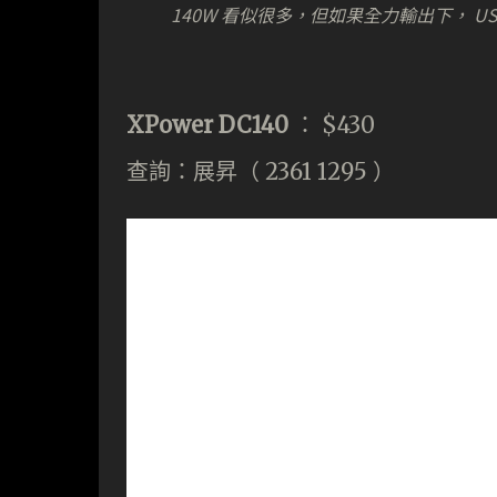
140W 看似很多，但如果全力輸出下， USB
XPower DC140
： $430
查詢：展昇（ 2361 1295 ）