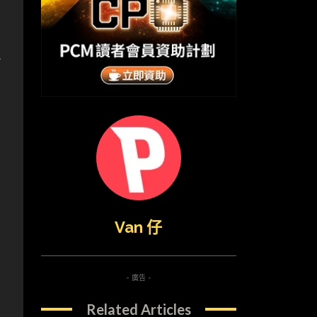
l
Van 仔
- 廣告 -
Related Articles