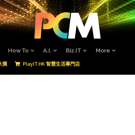
How To
A.I.
Biz.IT
More
專大獎
PlayIT.HK 智慧生活專門店