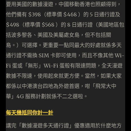
要用美國的數據漫遊，中國移動香港也照顧得到，
他們備有 $398（標準價 $468 ）的 5 日通行證及
$498（標準價 $568 ）的 8 日通行證（美國地區包
括波多黎各、美國及美屬處女島，但不包括關
島。）可選擇。更重要一點同最大的好處就係多天
通行證不需換 SIM 卡即可使用，而且不像其他 Wi-
Fi 蛋或「無形」Wi-Fi 蛋般有限速問題，全天漫遊
數據不限速，使用起來就更方便。當然，如果大家
都係以中港澳台四地為外遊首選，咁「飛常大中
華」4G 服務計劃就係不二之選啦。
每天幾抵同你計一計
講完「數據漫遊多天通行證」優惠適用於什麼地方