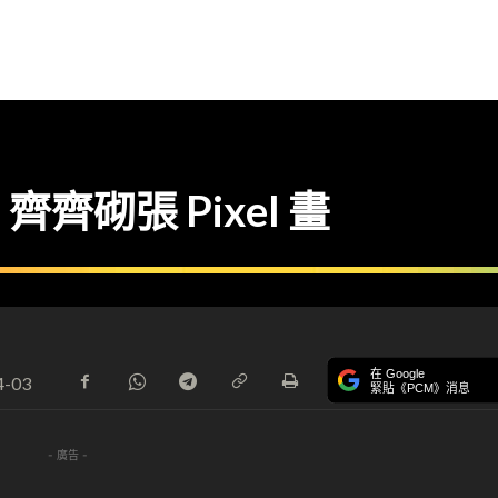
砌張 Pixel 畫
在 Google
4-03
緊貼《PCM》消息
- 廣告 -