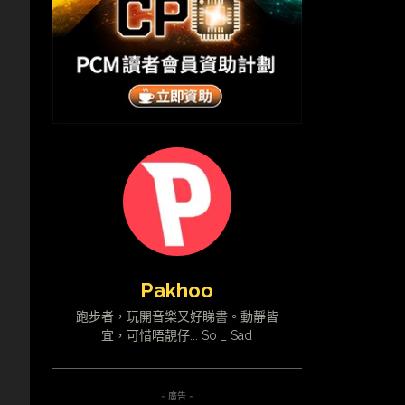
Pakhoo
跑步者，玩開音樂又好睇書。動靜皆
宜，可惜唔靚仔... So _ Sad
- 廣告 -