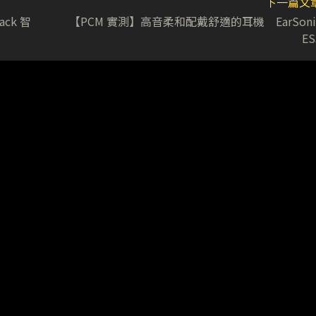
下一篇文
ck 智
【PCM 實測】高音柔和配戴舒適的耳機 EarSoni
ES