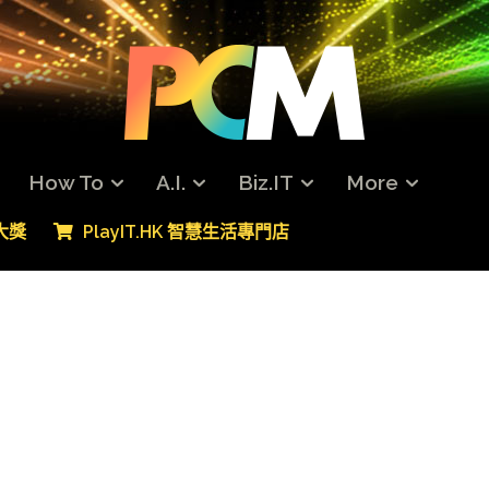
How To
A.I.
Biz.IT
More
專大獎
PlayIT.HK 智慧生活專門店