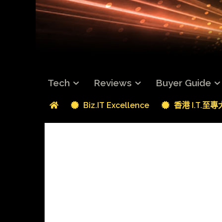
Tech
Reviews
Buyer Guide
Biz.IT Excellence
香港 I.T.至