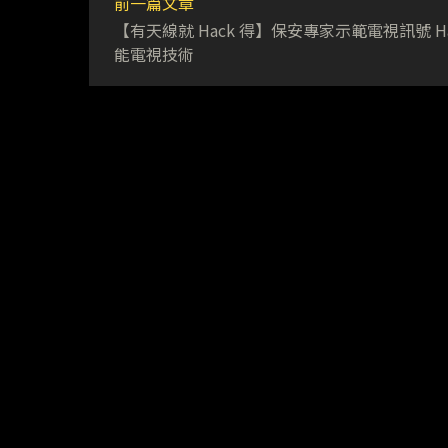
前一篇文章
【有天線就 Hack 得】保安專家示範電視訊號 Ha
能電視技術