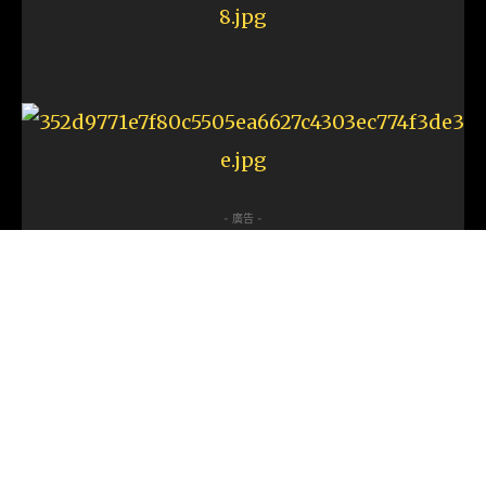
- 廣告 -