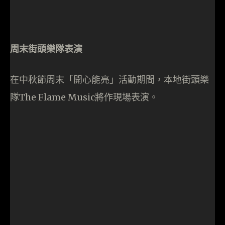
開放時間：下午6時至10時
- 廣告 -
Tags:
Autumn Festival
GP
PMQ
前一篇文章
下一篇文章
瘋狂顛一晚：《勁爆惹火達
小米「抱 BB 量體重」真係
人show》
好「高」智能嫁…！