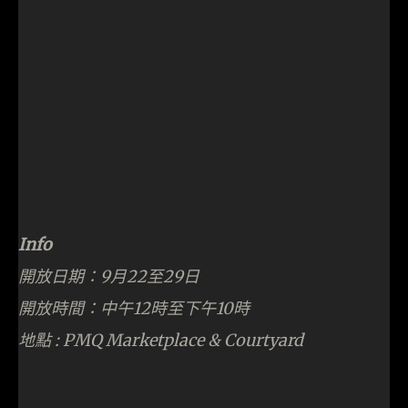
GP x Smiley開心迷縱
配合手機或平版電腦，中秋玩Orienteering！，尋
找隱藏於PMQ元創方不同角落的6 隻指定GP x
Smiley及掃描QR code，就可獲贈精美禮品。
先用手機或平板的瀏覽器，上
gphappyenergy.com，按下「開心迷縱」鍵。