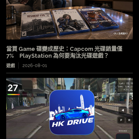
Passkey 接管帳戶！
科技新聞
2026-08-05
改進投票功能．@所有人．類似群組 WhatsApp
群組對話功能升級
流動應用
2026-08-05
625g 超輕巧．支援 2x 增距鏡 平民級遠攝王 Sony
FE 100-400mm F5.6-8.0 GM OSS 登場
攝影
2026-08-04
- 廣告 -
- 廣告 -