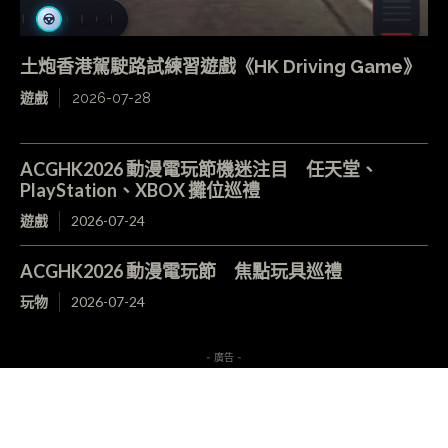
最新影片
- 廣告 -