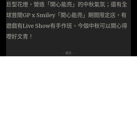
巨型花燈，營造「開心能亮」的中秋氣氛；還有全
球首間GP x Smiley「開心能亮」期間限定店，有
遊戲有Live Show有手作班，今個中秋可以開心得
嚟好文青！
- 廣告 -