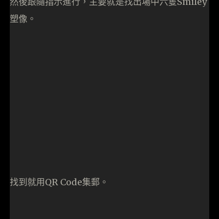
Info
表演日期及時間：9月25至28日 (星期五至星期一)
9月25日(星期五)下午6時至9時
9月26及28日(星期六及星期一) 下午5時至8時
9月27日(星期日)下午7時至10時
地點 : PMQ Marketplace & Courtyard
周末夜間藝術市集
四位新晉年青藝術家 (Yellow White Stone,
Chuckling, April 4 及 Mr. Henna) 展示其特色設