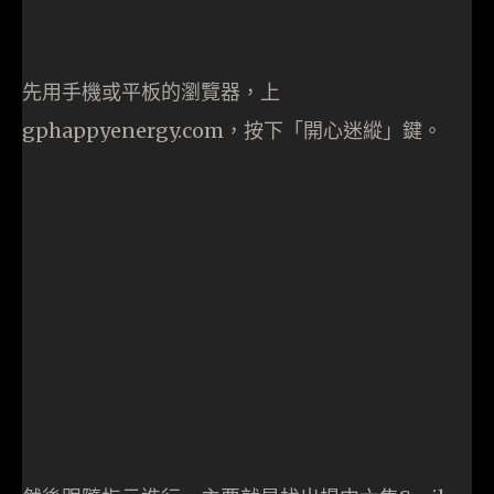
Info
開放日期：9月22至29日
開放時間：中午12時至下午10時
地點：PMQ Hollywood Garden 及所有樓層
周末街頭樂隊表演
在中秋節周末「開心能亮」活動期間，本地街頭樂
隊The Flame Music將作現場表演。