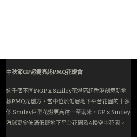
中秋節GP超霸亮起PMQ花燈會
逾千個不同的GP x Smiley花燈亮起香港創意新地
標PMQ元創方，當中位於低層地下平台花園的十多
個 Smiley巨型花燈更高達一至兩米，GP x Smiley
汽球更會佈滿低層地下平台花園及4樓空中花園。