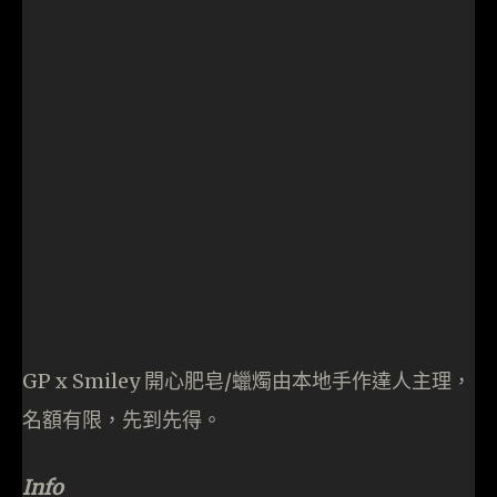
GP x Smiley 開心肥皂/蠟燭由本地手作達人主理，
名額有限，先到先得。
Info
GP x Smiley開心肥皂/蠟燭週末工作坊
日期：9月26至27日 (星期六及星期日)
時間：下午3時至9時
地點：PMQ Marketplace & Courtyard
GP x Smiley開心能亮加油站