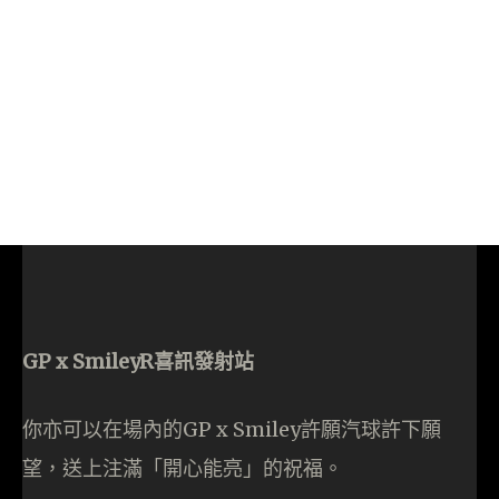
GP x SmileyR喜訊發射站
你亦可以在場內的GP x Smiley許願汽球許下願
望，送上注滿「開心能亮」的祝福。