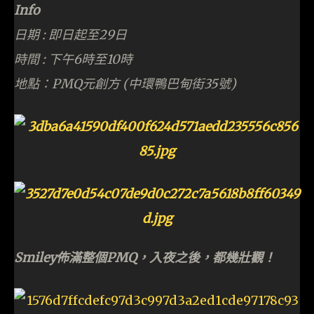
Info
日期 : 即日起至29日
時間 : 下午6時至10時
地點：PMQ元創方 (中環鴨巴甸街35號)
Smiley佈滿整個PMQ，入夜之後，都幾壯觀！