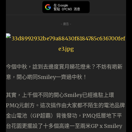
在 Google
緊貼《PCM》消息
- 廣告 -
今個中秋，諗到去邊度賞月睇花燈未？不妨有啲新
意，開心啲同Smiley一齊過中秋！
其實，上千個不同的開心Smiley已經進駐上環
PMQ元創方。這次搞作由大家都不陌生的電池品牌
金山電池（GP超霸）背後發功，PMQ低層地下平
台花園更擺設了十多個高達一至兩米GP x Smiley