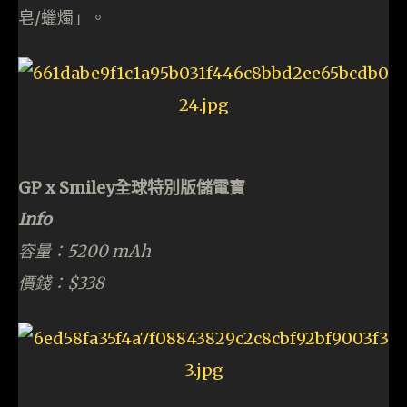
皂/蠟燭」。
GP x Smiley全球特別版儲電寶
Info
容量：5200 mAh
價錢：$338