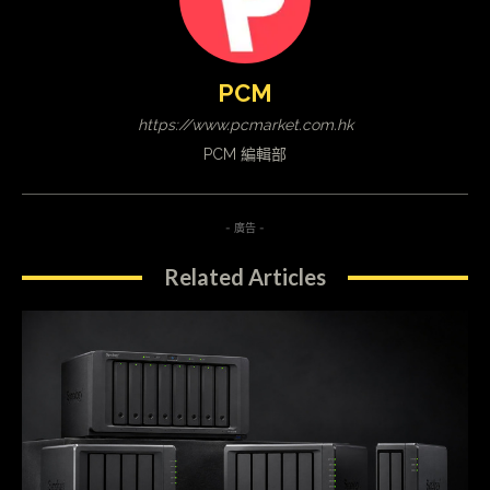
PCM
https://www.pcmarket.com.hk
PCM 編輯部
- 廣告 -
Related Articles