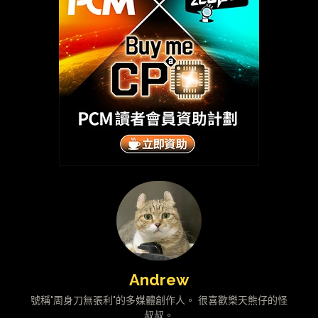
Andrew
號稱"周身刀無張利"的多媒體創作人。 很喜歡樂天熊仔的怪
叔叔。